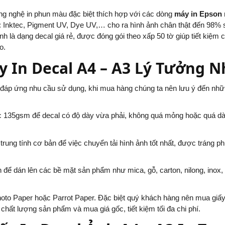
g nghệ in phun màu đặc biệt thích hợp với các dòng
máy in Epson
: Inktec, Pigment UV, Dye UV,… cho ra hình ảnh chân thật đến 98% 
nh là dạng decal giá rẻ, được đóng gói theo xấp 50 tờ giúp tiết kiệm ch
o.
 In Decal A4 – A3 Lý Tưởng N
 đáp ứng nhu cầu sử dụng, khi mua hàng chúng ta nên lưu ý đến nh
ặc 135gsm để decal có độ dày vừa phải, không quá mỏng hoặc quá d
rung tính cơ bản để việc chuyển tải hình ảnh tốt nhất, được tráng ph
 để dán lên các bề mặt sản phẩm như mica, gỗ, carton, nilong, inox,
to Paper hoặc Parrot Paper. Đặc biệt quý khách hàng nên mua giấy
chất lượng sản phẩm và mua giá gốc, tiết kiệm tối đa chi phí.