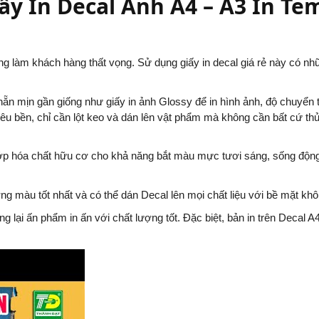
iấy In Decal Ảnh A4 – A3 In Te
ông làm khách hàng thất vọng. Sử dụng giấy in decal giá rẻ này có nh
ẵn mịn gần giống như giấy in ảnh Glossy để in hình ảnh, độ chuyển t
iêu bền, chỉ cần lột keo và dán lên vật phẩm mà không cần bất cứ thủ
lớp hóa chất hữu cơ cho khả năng bắt màu mực tươi sáng, sống độn
ợng màu tốt nhất và có thể dán Decal lên mọi chất liệu với bề mặt khô
 lại ấn phẩm in ấn với chất lượng tốt. Đặc biệt, bản in trên Decal A