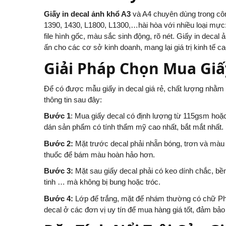
Giấy in decal ảnh khổ A3
và A4 chuyên dùng trong côn
1390, 1430, L1800, L1300,…hài hòa với nhiều loại mực
file hình gốc, màu sắc sinh động, rõ nét. Giấy in decal ả
ấn cho các cơ sở kinh doanh, mang lại giá trị kinh tế ca
Giải Pháp Chọn Mua Giấy
Để có được mẫu giấy in decal giá rẻ, chất lượng nhằm
thông tin sau đây:
Bước 1
: Mua giấy decal có định lượng từ 115gsm ho
dán sản phẩm có tính thẩm mỹ cao nhất, bắt mắt nhất.
Bước 2:
Mặt trước decal phải nhẵn bóng, trơn và màu t
thuốc để bám màu hoàn hảo hơn.
Bước 3:
Mặt sau giấy decal phải có keo dính chắc, bền
tinh … mà không bị bung hoặc tróc.
Bước 4:
Lớp đế trắng, mặt đế nhám thường có chữ Pho
decal ở các đơn vị uy tín để mua hàng giá tốt, đảm bảo 