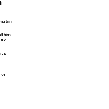
m
ững tính
ải hình
 tục
g và
.
4 đế