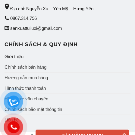
place
Địa chỉ: Nguyễn Xá – Yên Mỹ – Hưng Yên
0867.314.796
sanxuattuiluoi@gmail.com
CHÍNH SÁCH & QUY ĐỊNH
Giới thiệu
Chính sách bán hàng
Hướng dẫn mua hàng
Hình thức thanh toán
Hình thức vận chuyển
Chính sách bảo mật thông tin
Liên hệ