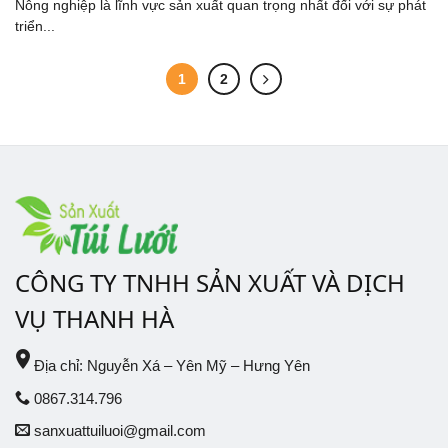
Nông nghiệp là lĩnh vực sản xuất quan trọng nhất đối với sự phát
triển...
1
2
CÔNG TY TNHH SẢN XUẤT VÀ DỊCH
VỤ THANH HÀ
place
Địa chỉ: Nguyễn Xá – Yên Mỹ – Hưng Yên
0867.314.796
sanxuattuiluoi@gmail.com